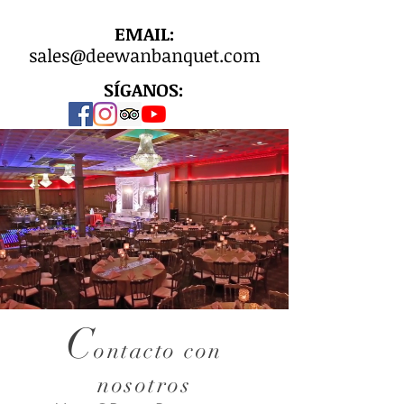
EMAIL:
sales@deewanbanquet.com
SÍGANOS:
C
ontacto con
nosotros